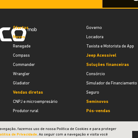
Ofertas
Governo
Novos
Locadora
Renegade
Taxista e Motorista de App
Compass
Jeep Acessível
Commander
Soluções financeiras
Wrangler
Consórcio
Gladiator
Simulador de Financiamento
Vendas diretas
Seguro
CNPJ e microempresário
Seminovos
Produtor rural
Pós-vendas
avegação, fazemos uso de nossa Política de Cookies e para proteger
olítica de Privacidade
. Ao seguir com a navegação e visita você