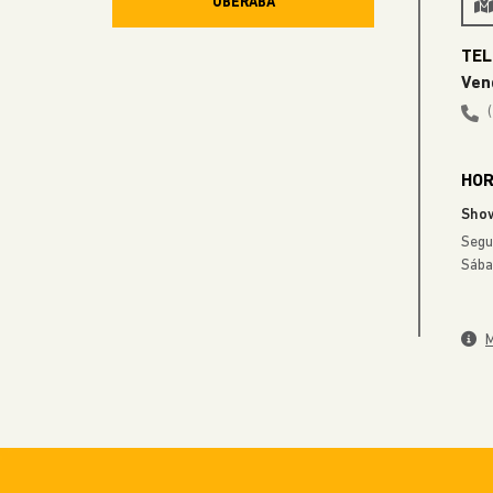
UBERABA
Ven
HOR
Sho
Segu
Sába
M