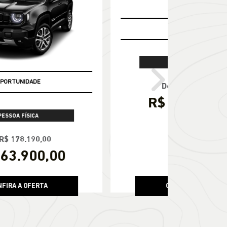
CNPJ E MICROEMPRESÁRIOS
De: R$ 280.390,00
R$ 239.900,00
nents.carousel.te
templ
CONFIRA A OFERTA