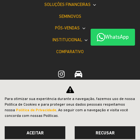
SOLUÇÕES FINANCEIRAS
SEMINOVOS
PÓS-VENDAS
WhatsApp
INSTITUCIONAL
COMPARATIVO
Desacelere. Seu bem maior é a vida.
Para otimizar sua experiência durante a navegação, fazemos uso de nossa
Política de Cookies e para proteger seus dados pessoais respeitamos
nossa
Política de Privacidade
. Ao seguir com a navegação e visita você
concorda com nossas Políticas.
ACEITAR
RECUSAR
Desenvolvido pela DEALERSPACE ® Direitos Reservados.