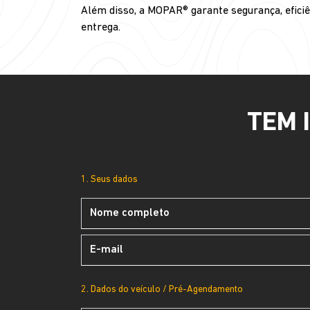
Além disso, a MOPAR® garante segurança, eficiê
entrega.
TEM 
1. Seus dados
2. Dados do veículo / Pré-Agendamento