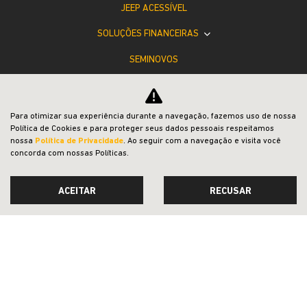
JEEP ACESSÍVEL
SOLUÇÕES FINANCEIRAS
SEMINOVOS
PÓS-VENDAS
INSTITUCIONAL
Para otimizar sua experiência durante a navegação, fazemos uso de nossa
Política de Cookies e para proteger seus dados pessoais respeitamos
COMPARATIVO
nossa
Política de Privacidade
. Ao seguir com a navegação e visita você
concorda com nossas Políticas.
ACEITAR
RECUSAR
Desacelere. Seu bem maior é a vida.