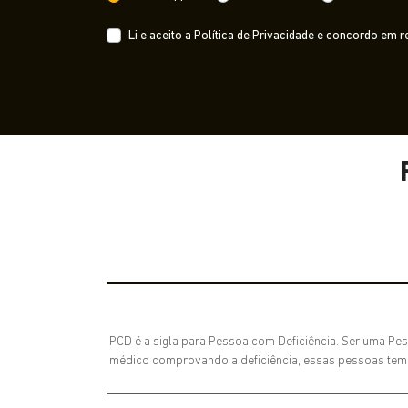
Li e aceito a
Política de Privacidade
e concordo em re
PCD é a sigla para Pessoa com Deficiência. Ser uma Pes
médico comprovando a deficiência, essas pessoas tem di