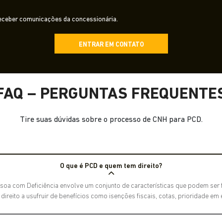
ceber comunicações da concessionária.
ENTRAR EM CONTATO
FAQ – PERGUNTAS FREQUENTE
Tire suas dúvidas sobre o processo de CNH para PCD.
O que é PCD e quem tem direito?
soa com Deficiência envolve um conjunto de características que podem ser fí
reito a usufruir de benefícios como isenções fiscais, cotas, prioridade em 