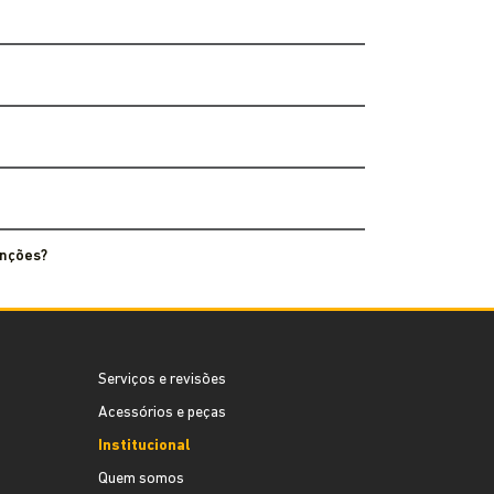
enções?
Serviços e revisões
Acessórios e peças
Institucional
Quem somos