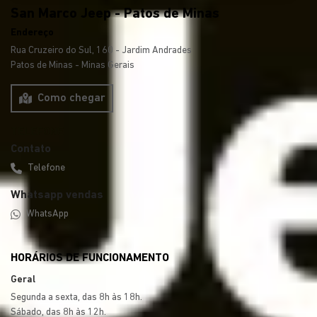
San Marco Jeep - Patos de Minas
Endereço
Rua Cruzeiro do Sul, 160 - Jardim Andrades
Patos de Minas - Minas Gerais
Como chegar
Contato
Telefone
Whatsapp vendas
WhatsApp
HORÁRIOS DE FUNCIONAMENTO
Geral
Segunda a sexta, das 8h às 18h.
Sábado, das 8h às 12h.