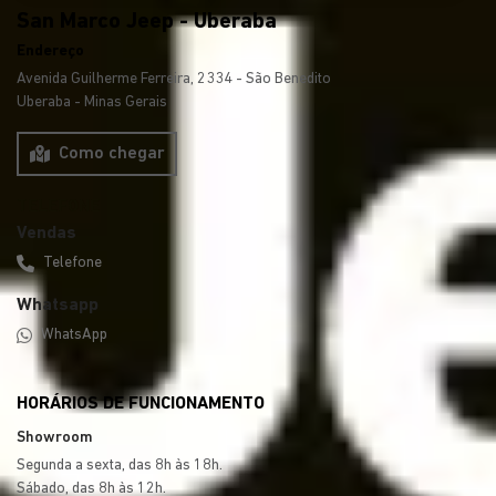
San Marco Jeep - Uberaba
Endereço
Avenida Guilherme Ferreira, 2334 - São Benedito
Uberaba - Minas Gerais
Como chegar
Vendas
Telefone
Whatsapp
WhatsApp
HORÁRIOS DE FUNCIONAMENTO
Showroom
Segunda a sexta, das 8h às 18h.
Sábado, das 8h às 12h.