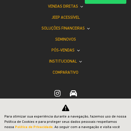
VENDAS DIRETAS
JEEP ACESSÍVEL
SOLUÇÕES FINANCEIRAS
SEMINOVOS
PÓS-VENDAS
INSTITUCIONAL
COMPARATIVO
Desacelere. Seu bem maior é a vida.
Para otimizar sua experiência durante a navegação, fazemos uso de nossa
Política de Cookies e para proteger seus dados pessoais respeitamos
nossa
Política de Privacidade
. Ao seguir com a navegação e visita você