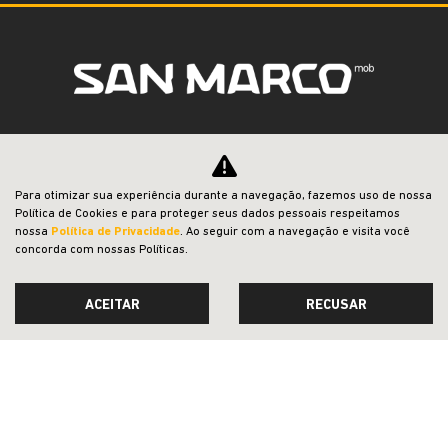
CNPJ: 22.204.101/0002-06
Para otimizar sua experiência durante a navegação, fazemos uso de nossa
Política de Cookies e para proteger seus dados pessoais respeitamos
OFERTAS
nossa
Política de Privacidade
. Ao seguir com a navegação e visita você
concorda com nossas Políticas.
NOVOS
ACEITAR
RECUSAR
VENDAS DIRETAS
JEEP ACESSÍVEL
SOLUÇÕES FINANCEIRAS
SEMINOVOS