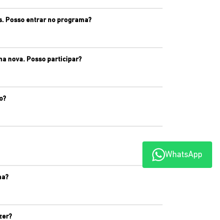
s. Posso entrar no programa?
na nova. Posso participar?
o?
WhatsApp
ma?
zer?