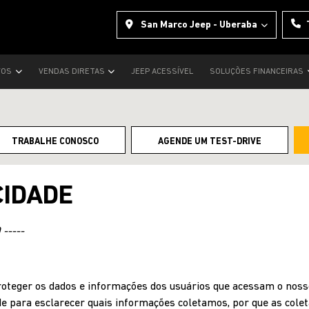
San Marco Jeep - Uberaba
VOS
VENDAS DIRETAS
JEEP ACESSÍVEL
SOLUÇÕES FINANCEIRAS
TRABALHE CONOSCO
AGENDE UM TEST-DRIVE
CIDADE
-----
teger os dados e informações dos usuários que acessam o nosso
de para esclarecer quais informações coletamos, por que as cole