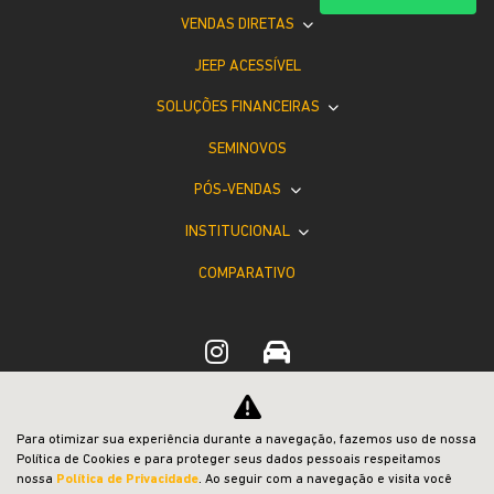
VENDAS DIRETAS
JEEP ACESSÍVEL
SOLUÇÕES FINANCEIRAS
SEMINOVOS
PÓS-VENDAS
INSTITUCIONAL
COMPARATIVO
Desacelere. Seu bem maior é a vida.
Para otimizar sua experiência durante a navegação, fazemos uso de nossa
Política de Cookies e para proteger seus dados pessoais respeitamos
nossa
Política de Privacidade
. Ao seguir com a navegação e visita você