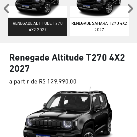
Anterior
P
RENEGADE ALTITUDE T270
RENEGADE SAHARA T270 4X2
4X2 2027
2027
Renegade Altitude T270 4X2
2027
a partir de R$ 129.990,00