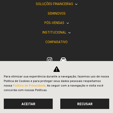
SOLUÇÕES FINANCEIRAS
SEMINOVOS
PÓS-VENDAS
INSTITUCIONAL
COMPARATIVO
Para otimizar sua experiência durante a navegação, fazemos uso de nossa
Desacelere. Seu bem maior é a vida.
Política de Cookies e para proteger seus dados pessoais respeitamos
nossa
Política de Privacidade
. Ao seguir com a navegação e visita você
concorda com nossas Políticas.
ACEITAR
RECUSAR
Desenvolvido pela DEALERSPACE ® Direitos Reservados.