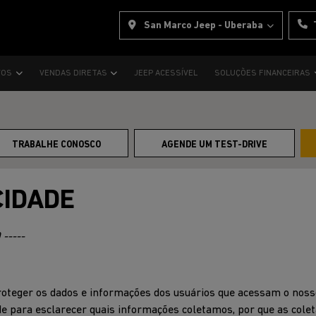
San Marco Jeep - Uberaba
VOS
VENDAS DIRETAS
JEEP ACESSÍVEL
SOLUÇÕES FINANCEIRAS
TRABALHE CONOSCO
AGENDE UM TEST-DRIVE
CIDADE
-----
teger os dados e informações dos usuários que acessam o nosso
de para esclarecer quais informações coletamos, por que as cole