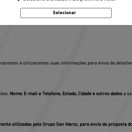
Selecionar
ente utilizadas pelo Grupo San Marco, para execução da prestaç
remos e utilizaremos suas informações para envio de detalhes,
ções:
Nome; E-mail e Telefone, Estado, Cidade e outros dados
a se
ente utilizadas pelo Grupo San Marco, para envio de proposta do