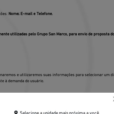
ções:
Nome; E-mail e Telefone.
ente utilizadas pelo Grupo San Marco, para envio de proposta do
aremos e utilizaremos suas informações para selecionar um di
nte à demanda do usuário.
ções:
Nome; E-mail; Telefone; Modelo e ano do veículo; Placa do v
o
‘‘Observações’’.
Selecione a unidade mais próxima a você.