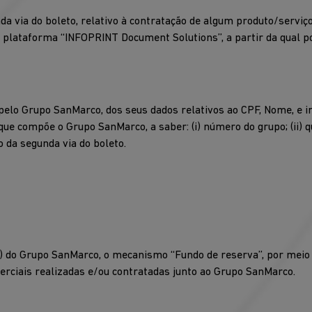
da via do boleto, relativo à contratação de algum produto/serviç
 da plataforma ‘‘INFOPRINT Document Solutions’’, a partir da qual 
elo Grupo SanMarco, dos seus dados relativos ao CPF, Nome, e i
e compõe o Grupo SanMarco, a saber: (i) número do grupo; (ii) qu
o da segunda via do boleto.
s) do Grupo SanMarco, o mecanismo ‘‘Fundo de reserva’’, por meio 
erciais realizadas e/ou contratadas junto ao Grupo SanMarco.