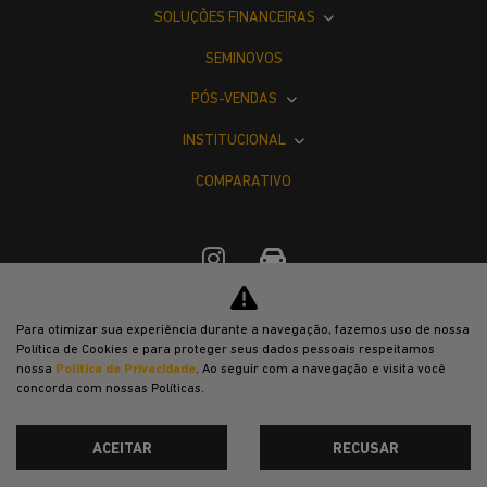
SOLUÇÕES FINANCEIRAS
SEMINOVOS
PÓS-VENDAS
INSTITUCIONAL
COMPARATIVO
Para otimizar sua experiência durante a navegação, fazemos uso de nossa
Desacelere. Seu bem maior é a vida.
Política de Cookies e para proteger seus dados pessoais respeitamos
nossa
Política de Privacidade
. Ao seguir com a navegação e visita você
concorda com nossas Políticas.
ACEITAR
RECUSAR
Desenvolvido pela DEALERSPACE ® Direitos Reservados.