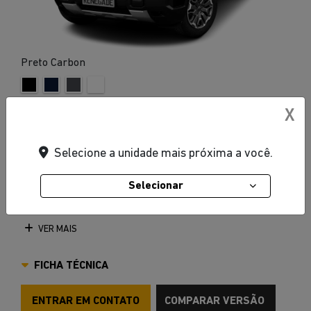
Preto Carbon
Ar-condicionado digital dual zone
X
Central multimídia de 10,1"
Selecione a unidade mais próxima a você.
Para-sol Iluminado
Porta-luvas iluminado
Selecionar
Quadro de instrumentos de alta resolução TFT de 7",
personalizável
VER MAIS
FICHA TÉCNICA
ENTRAR EM CONTATO
COMPARAR VERSÃO