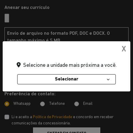
Anexar seu currículo
Envio de arquivo no formato PDF, DOC e DOCX. O
tamanho máximo é 5 MB.
X
2. Comentários
Selecione a unidade mais próxima a você.
Selecionar
Preferência de contato:
Whatsapp
Telefone
Email
Li e aceito a
Política de Privacidade
e concordo em receber
comunicações da concessionária.