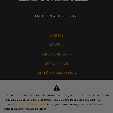
CNPJ: 22.204.101/0002-06
OFERTAS
NOVOS
VENDAS DIRETAS
JEEP ACESSÍVEL
SOLUÇÕES FINANCEIRAS
SEMINOVOS
PÓS-VENDAS
Para otimizar sua experiência durante a navegação, fazemos uso de nossa
Política de Cookies e para proteger seus dados pessoais respeitamos
INSTITUCIONAL
nossa
Política de Privacidade
. Ao seguir com a navegação e visita você
concorda com nossas Políticas.
COMPARATIVO