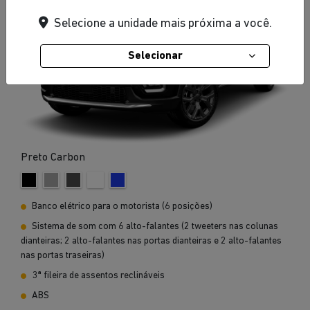
Selecione a unidade mais próxima a você.
Selecionar
Preto Carbon
Banco elétrico para o motorista (6 posições)
Sistema de som com 6 alto-falantes (2 tweeters nas colunas
dianteiras; 2 alto-falantes nas portas dianteiras e 2 alto-falantes
nas portas traseiras)
3ª fileira de assentos reclináveis
ABS