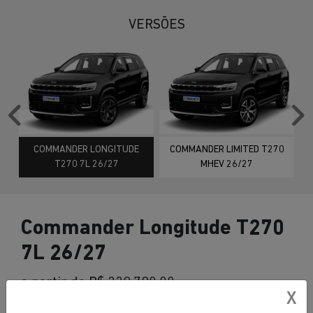
VERSÕES
Anterior
P
COMMANDER LONGITUDE
COMMANDER LIMITED T270
T270 7L 26/27
MHEV 26/27
Commander Longitude T270
7L 26/27
a partir de R$ 228.790,00
X