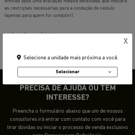
emitido após uma avaliação médica detalhada, que indicará
as restrições necessárias para a condução do veículo
(apenas para quem for condutor).
Próximo
X
Passo 2
Selecione a unidade mais próxima a você.
Selecionar
PRECISA DE AJUDA OU TEM
INTERESSE?
Preencha o formulário abaixo que um de nossos
consultores irá entrar com contato com você para
tirar dúvidas ou iniciar o processo de venda exclusivo