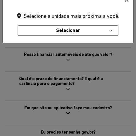
X
Que regras o veículo deve cumprir para poder ser
financiado?
Selecione a unidade mais próxima a você.
Selecionar
Quais são as taxas de juro?
Posso financiar automóveis de até que valor?
Qual é o prazo do financiamento? E qual é a
carência para o pagamento?
Em que site ou aplicativo faço meu cadastro?
Eu preciso ter senha gov.br?