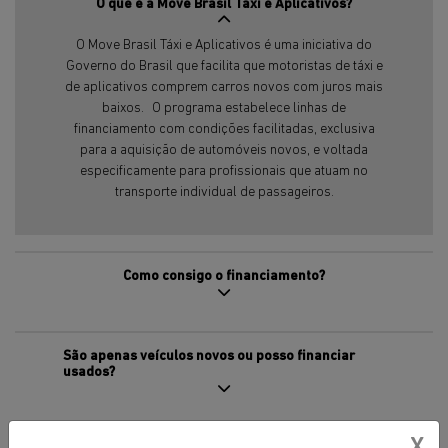
O que é a Move Brasil Táxi e Aplicativos?
O Move Brasil Táxi e Aplicativos é uma iniciativa do
Governo do Brasil que facilita que motoristas de táxi e
de aplicativos comprem carros novos com juros mais
baixos. O programa estabelece linhas de
financiamento com condições facilitadas, exclusiva
para a aquisição de automóveis novos, e voltada
especificamente para profissionais que atuam no
transporte individual de passageiros.
Como consigo o financiamento?
São apenas veículos novos ou posso financiar
usados?