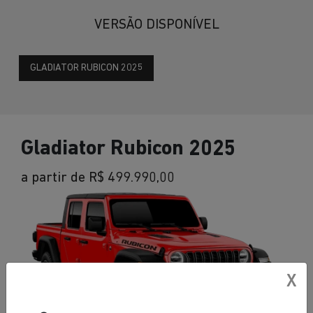
VERSÃO DISPONÍVEL
GLADIATOR RUBICON 2025
Gladiator Rubicon 2025
a partir de R$ 499.990,00
X