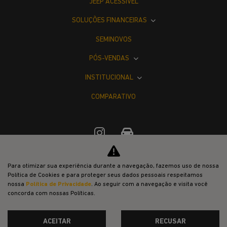
JEEP ACESSÍVEL
SOLUÇÕES FINANCEIRAS
SEMINOVOS
PÓS-VENDAS
INSTITUCIONAL
COMPARATIVO
Para otimizar sua experiência durante a navegação, fazemos uso de nossa
Desacelere. Seu bem maior é a vida.
Política de Cookies e para proteger seus dados pessoais respeitamos
nossa
Política de Privacidade
. Ao seguir com a navegação e visita você
concorda com nossas Políticas.
ACEITAR
RECUSAR