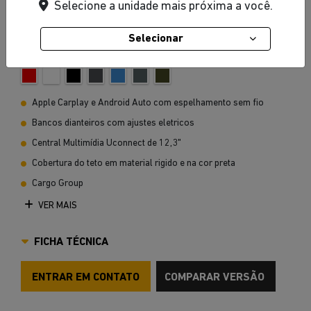
Selecione a unidade mais próxima a você.
Selecionar
Vermelho Firecracker
Apple Carplay e Android Auto com espelhamento sem fio
Bancos dianteiros com ajustes eletricos
Central Multimídia Uconnect de 12,3"
Cobertura do teto em material rigido e na cor preta
Cargo Group
VER MAIS
FICHA TÉCNICA
ENTRAR EM CONTATO
COMPARAR VERSÃO