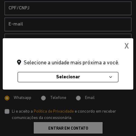
X
2. Dados do veículo de interesse
Selecione a unidade mais próxima a você.
Selecionar
Preferência de contato:
Whatsapp
Telefone
Email
Li e aceito a
Política de Privacidade
e concordo em receber
comunicações da concessionária.
ENTRAR EM CONTATO