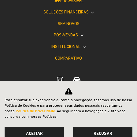
JEEP ACESSÍVEL
SOLUÇÕES FINANCEIRAS
SEMINOVOS
PÓS-VENDAS
INSTITUCIONAL
COMPARATIVO
Para otimizar sua experiência durante a navegação, fazemos uso de nossa
Desacelere. Seu bem maior é a vida.
Política de Cookies e para proteger seus dados pessoais respeitamos
nossa
Política de Privacidade
. Ao seguir com a navegação e visita você
concorda com nossas Políticas.
ACEITAR
RECUSAR