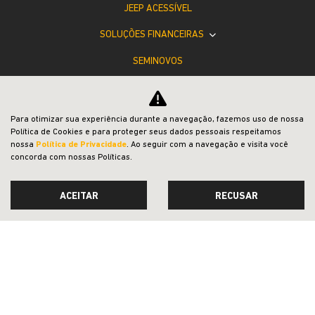
JEEP ACESSÍVEL
SOLUÇÕES FINANCEIRAS
SEMINOVOS
PÓS-VENDAS
INSTITUCIONAL
Para otimizar sua experiência durante a navegação, fazemos uso de nossa
Política de Cookies e para proteger seus dados pessoais respeitamos
COMPARATIVO
nossa
Política de Privacidade
. Ao seguir com a navegação e visita você
concorda com nossas Políticas.
ACEITAR
RECUSAR
Desacelere. Seu bem maior é a vida.