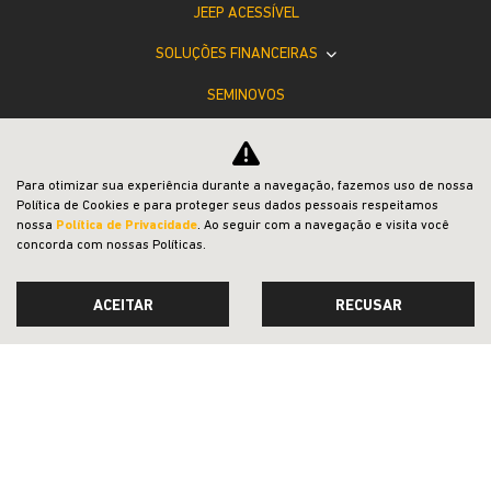
JEEP ACESSÍVEL
SOLUÇÕES FINANCEIRAS
SEMINOVOS
PÓS-VENDAS
INSTITUCIONAL
Para otimizar sua experiência durante a navegação, fazemos uso de nossa
Política de Cookies e para proteger seus dados pessoais respeitamos
COMPARATIVO
nossa
Política de Privacidade
. Ao seguir com a navegação e visita você
concorda com nossas Políticas.
ACEITAR
RECUSAR
Desacelere. Seu bem maior é a vida.