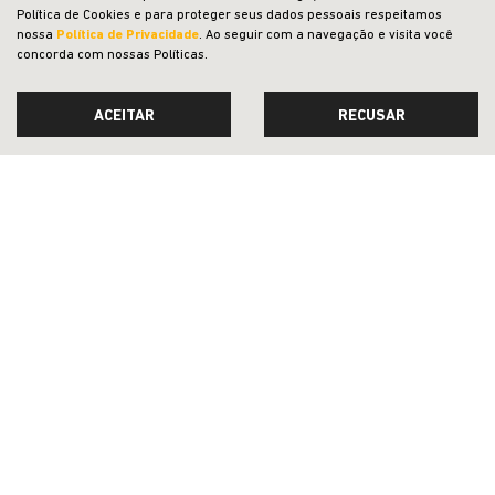
Política de Cookies e para proteger seus dados pessoais respeitamos
Compass Longitude T270 2026
nossa
Política de Privacidade
. Ao seguir com a navegação e visita você
concorda com nossas Políticas.
ACEITAR
RECUSAR
TAXA ZERO
PESSOA FÍSICA
TABELA FIPE NO SEU SEMINOVO + TAXA
ZERO