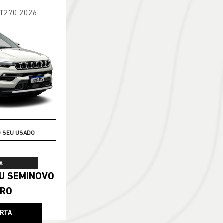
 T270 2026
O SEU USADO
A
ERO
ERTA