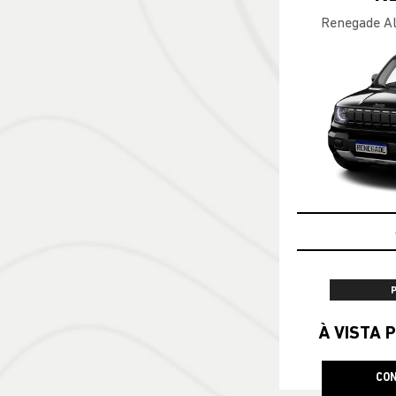
Renegade Al
À VISTA P
CON