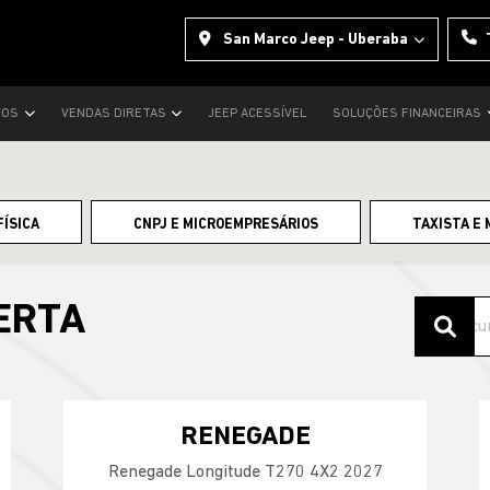
San Marco Jeep - Uberaba
VOS
VENDAS DIRETAS
JEEP ACESSÍVEL
SOLUÇÕES FINANCEIRAS
FÍSICA
CNPJ E MICROEMPRESÁRIOS
TAXISTA E 
ERTA
RENEGADE
Renegade Longitude T270 4X2 2027