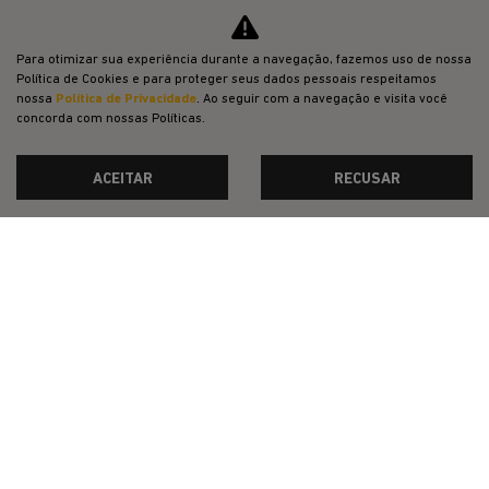
Para otimizar sua experiência durante a navegação, fazemos uso de nossa
Política de Cookies e para proteger seus dados pessoais respeitamos
nossa
Política de Privacidade
. Ao seguir com a navegação e visita você
concorda com nossas Políticas.
ACEITAR
RECUSAR
JEEP POWER
PESSOA FÍSICA
À VISTA POR R$ 124.990,00
CONFIRA A OFERTA
COMPASS