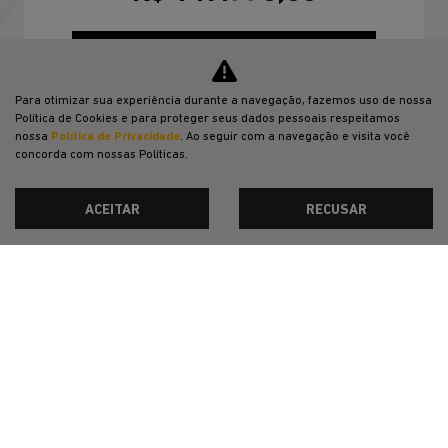
CONFIRA A OFERTA
Para otimizar sua experiência durante a navegação, fazemos uso de nossa
Política de Cookies e para proteger seus dados pessoais respeitamos
nossa
Política de Privacidade
. Ao seguir com a navegação e visita você
concorda com nossas Políticas.
ACEITAR
RECUSAR
CNPJ: 22.204.101/0002-06
OFERTAS
NOVOS
VENDAS DIRETAS