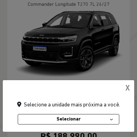
Commander Longitude T270 7L 26/27
X
PRONTA ENTREGA
Selecione a unidade mais próxima a você.
PESSOA FÍSICA
Selecionar
De: R$ 228.790,00
R$ 188.990,00