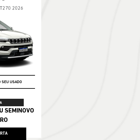
 T270 2026
O SEU USADO
A
ERO
ERTA