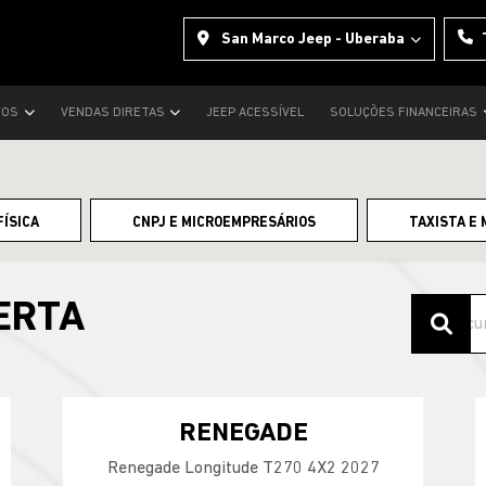
San Marco Jeep - Uberaba
VOS
VENDAS DIRETAS
JEEP ACESSÍVEL
SOLUÇÕES FINANCEIRAS
FÍSICA
CNPJ E MICROEMPRESÁRIOS
TAXISTA E 
ERTA
RENEGADE
Renegade Longitude T270 4X2 2027