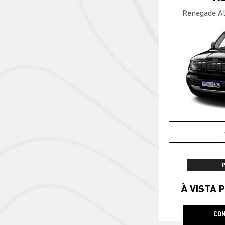
Renegade Al
À VISTA P
CON